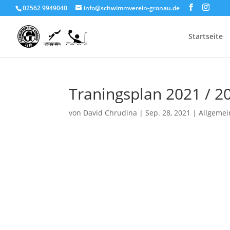
02562 9949040
info@schwimmverein-gronau.de
Startseite
Traningsplan 2021 / 2
von
David Chrudina
|
Sep. 28, 2021
|
Allgemei