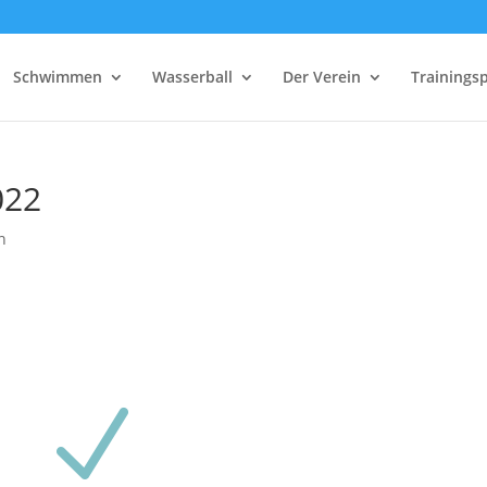
Schwimmen
Wasserball
Der Verein
Trainings
022
n
N