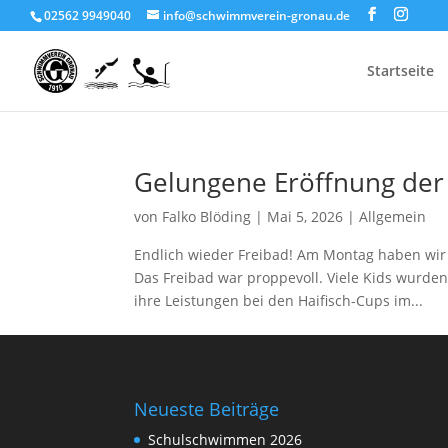
02562 9949040
info@schwimmverein-gronau.de
Startseite
Gelungene Eröffnung der
von
Falko Blöding
|
Mai 5, 2026
|
Allgemein
Endlich wieder Freibad! Am Montag haben wi
Das Freibad war proppevoll. Viele Kids wurden
ihre Leistungen bei den Haifisch-Cups im...
Neueste Beiträge
Schulschwimmen 2026