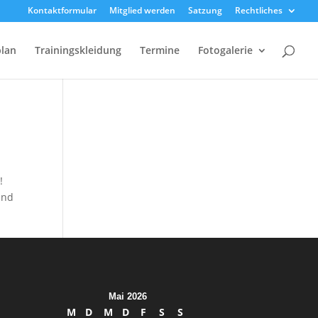
Kontaktformular
Mitglied werden
Satzung
Rechtliches
plan
Trainingskleidung
Termine
Fotogalerie
!
und
Mai 2026
M
D
M
D
F
S
S