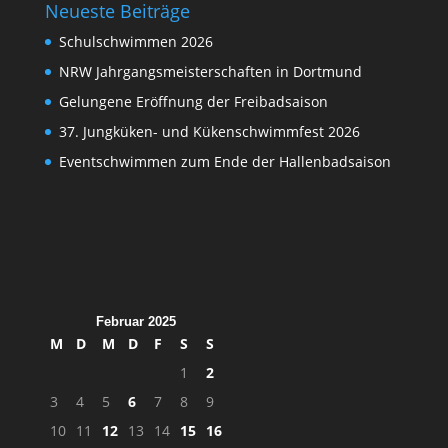
Neueste Beiträge
Schulschwimmen 2026
NRW Jahrgangsmeisterschaften in Dortmund
Gelungene Eröffnung der Freibadsaison
37. Jungküken- und Kükenschwimmfest 2026
Eventschwimmen zum Ende der Hallenbadsaison
Februar 2025
M
D
M
D
F
S
S
1
2
3
4
5
6
7
8
9
10
11
12
13
14
15
16