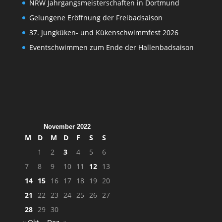
NRW Jahrgangsmeisterschaften in Dortmund
Gelungene Eröffnung der Freibadsaison
37. Jungküken- und Kükenschwimmfest 2026
Eventschwimmen zum Ende der Hallenbadsaison
November 2022
M
D
M
D
F
S
S
1
2
3
4
5
6
7
8
9
10
11
12
13
14
15
16
17
18
19
20
21
22
23
24
25
26
27
28
29
30