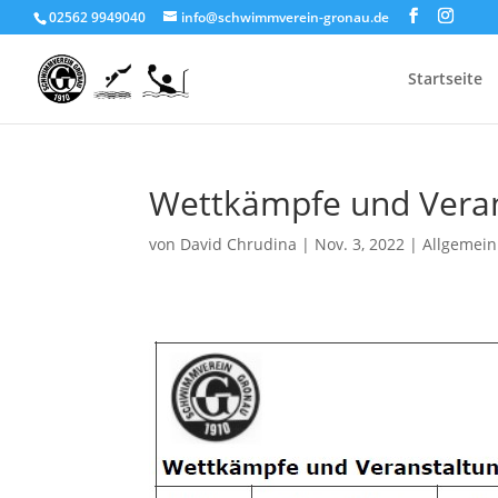
02562 9949040
info@schwimmverein-gronau.de
Startseite
Wettkämpfe und Vera
von
David Chrudina
|
Nov. 3, 2022
|
Allgemein