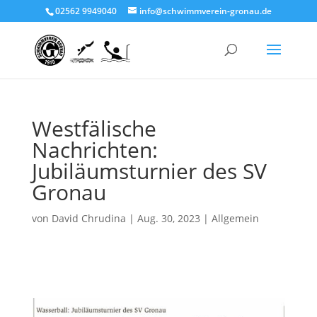
02562 9949040
info@schwimmverein-gronau.de
Westfälische
Nachrichten:
Jubiläumsturnier des SV
Gronau
von
David Chrudina
|
Aug. 30, 2023
|
Allgemein