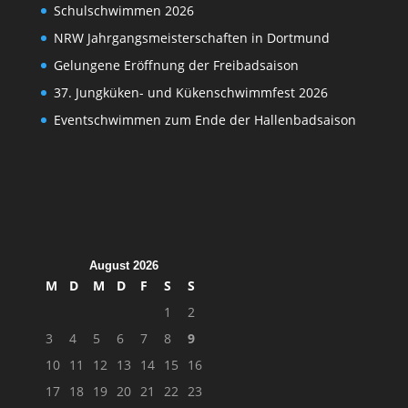
Schulschwimmen 2026
NRW Jahrgangsmeisterschaften in Dortmund
Gelungene Eröffnung der Freibadsaison
37. Jungküken- und Kükenschwimmfest 2026
Eventschwimmen zum Ende der Hallenbadsaison
August 2026
M
D
M
D
F
S
S
1
2
3
4
5
6
7
8
9
10
11
12
13
14
15
16
17
18
19
20
21
22
23