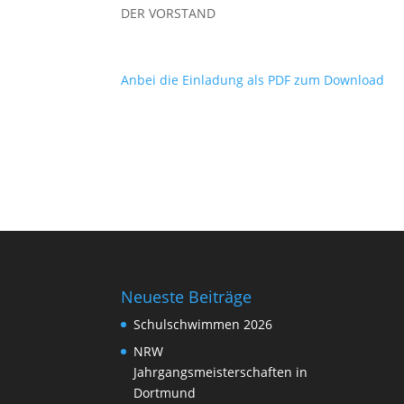
DER VORSTAND
Anbei die Einladung als PDF zum Download
Neueste Beiträge
Schulschwimmen 2026
NRW
Jahrgangsmeisterschaften in
Dortmund