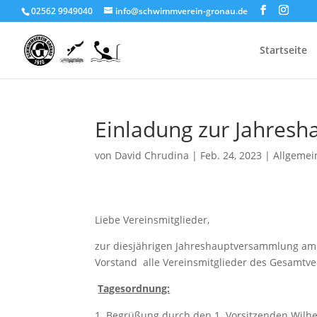
02562 9949040
info@schwimmverein-gronau.de
Startseite
Einladung zur Jahres
von
David Chrudina
|
Feb. 24, 2023
|
Allgemei
Liebe Vereinsmitglieder,
zur diesjährigen Jahreshauptversammlung a
Vorstand alle Vereinsmitglieder des Gesamtver
Tagesordnung:
Begrüßung durch den 1. Vorsitzenden Wilh