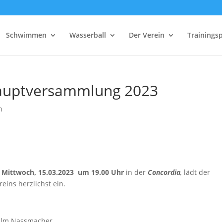
Schwimmen
Wasserball
Der Verein
Trainings
hauptversammlung 2023
n
m
Mittwoch, 15.03.2023 um 19.00 Uhr
in der
Concordia
,
lädt der
eins herzlichst ein.
elm Nassmacher,