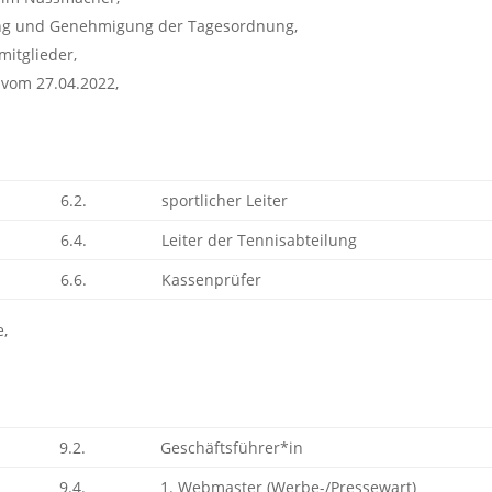
ung und Genehmigung der Tagesordnung,
itglieder,
 vom 27.04.2022,
6.2.
sportlicher Leiter
6.4.
Leiter der Tennisabteilung
6.6.
Kassenprüfer
e,
9.2.
Geschäftsführer*in
9.4.
1. Webmaster (Werbe-/Pressewart)