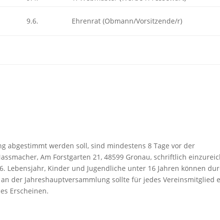
9.6.
Ehrenrat (Obmann/Vorsitzende/r)
ng abgestimmt werden soll, sind mindestens 8 Tage vor der
ssmacher, Am Forstgarten 21, 48599 Gronau, schriftlich einzurei
16. Lebensjahr, Kinder und Jugendliche unter 16 Jahren können du
e an der Jahreshauptversammlung sollte für jedes Vereinsmitglied 
hes Erscheinen.