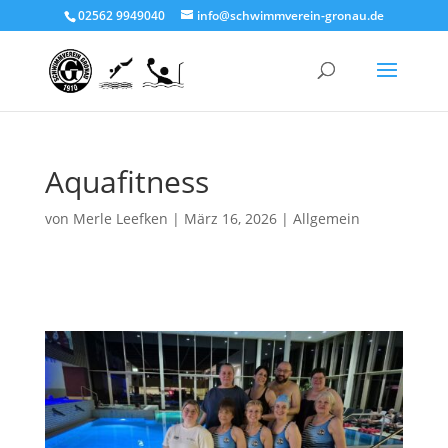
02562 9949040
info@schwimmverein-gronau.de
Aquafitness
von
Merle Leefken
|
März 16, 2026
|
Allgemein