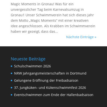
Magic Moments in Gronau! Was für ein
unvergesslicher Tag beim Karnevalsumzug in
Gronau1 Unser Schwimmverein hat sich dieses Jahr
dem Motto „Magic Moments“ mit einer kreativen
Idee angeschlossen. Als Krabben im Schwimmverein
haben wir gezeigt, dass das...
Nächste Einträge »
Neueste Beiträge
Schulschwimmen 2026
NRW Jahrgangsmeisterschaften in Dortmund
Gelungene Eröffnung der Freibadsaison
37. Jungküken- und Kükenschwimmfest 2026
Eventschwimmen zum Ende der Hallenbadsaison