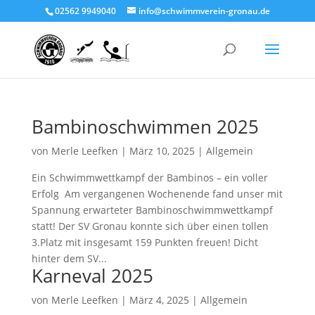
02562 9949040
info@schwimmverein-gronau.de
Bambinoschwimmen 2025
von
Merle Leefken
|
März 10, 2025
|
Allgemein
Ein Schwimmwettkampf der Bambinos – ein voller
Erfolg Am vergangenen Wochenende fand unser mit
Spannung erwarteter Bambinoschwimmwettkampf
statt! Der SV Gronau konnte sich über einen tollen
3.Platz mit insgesamt 159 Punkten freuen! Dicht
hinter dem SV...
Karneval 2025
von
Merle Leefken
|
März 4, 2025
|
Allgemein